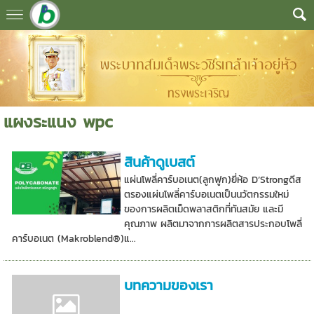
แผงระแนง wpc
สินค้าดูเบสต์
แผ่นโพลี่คาร์บอเนต(ลูกฟูก)ยี่ห้อ D’Strongดีส
ตรองแผ่นโพลี่คาร์บอเนตเป็นนวัตกรรมใหม่
ของการผลิตเม็ดพลาสติกที่ทันสมัย และมี
คุณภาพ ผลิตมาจากการผลิตสารประกอบโพลี่
คาร์บอเนต (Makroblend®)แ...
บทความของเรา