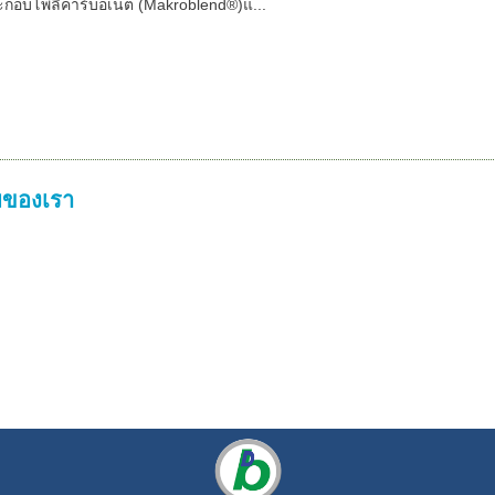
กอบโพลี่คาร์บอเนต (Makroblend®)แ...
ของเรา