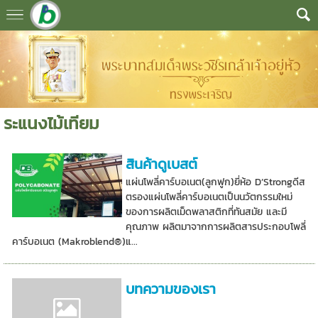
ระแนงไม้เทียม
สินค้าดูเบสต์
แผ่นโพลี่คาร์บอเนต(ลูกฟูก)ยี่ห้อ D’Strongดีส
ตรองแผ่นโพลี่คาร์บอเนตเป็นนวัตกรรมใหม่
ของการผลิตเม็ดพลาสติกที่ทันสมัย และมี
คุณภาพ ผลิตมาจากการผลิตสารประกอบโพลี่
คาร์บอเนต (Makroblend®)แ...
บทความของเรา