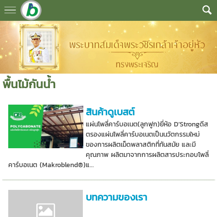
พื้นไม้กันน้ำ
สินค้าดูเบสต์
แผ่นโพลี่คาร์บอเนต(ลูกฟูก)ยี่ห้อ D’Strongดีส
ตรองแผ่นโพลี่คาร์บอเนตเป็นนวัตกรรมใหม่
ของการผลิตเม็ดพลาสติกที่ทันสมัย และมี
คุณภาพ ผลิตมาจากการผลิตสารประกอบโพลี่
คาร์บอเนต (Makroblend®)แ...
บทความของเรา