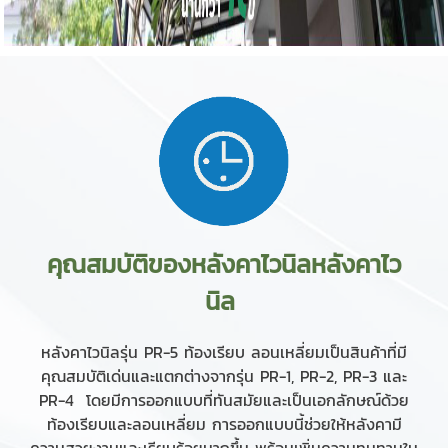
คุณสมบัติของหลังคาไวนิลหลังคาไว
นิล
หลังคาไวนิลรุ่น PR-5 ท้องเรียบ ลอนเหลี่ยมเป็นสินค้าที่มี
คุณสมบัติเด่นและแตกต่างจากรุ่น PR-1, PR-2, PR-3 และ
PR-4 โดยมีการออกแบบที่ทันสมัยและเป็นเอกลักษณ์ด้วย
ท้องเรียบและลอนเหลี่ยม การออกแบบนี้ช่วยให้หลังคามี