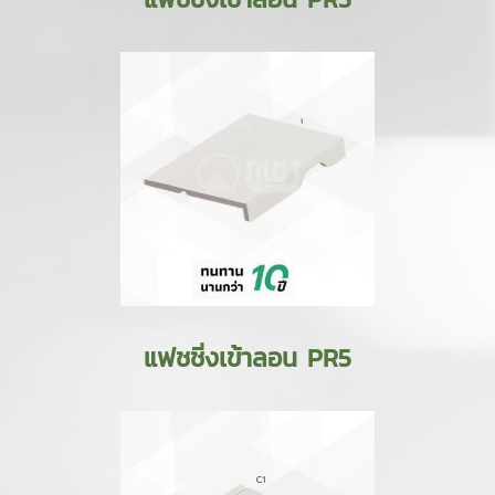
แฟชชิ่งเข้าลอน PR5