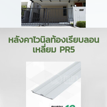
หลังคาไวนิลท้องเรียบลอน
เหลี่ยม PR5