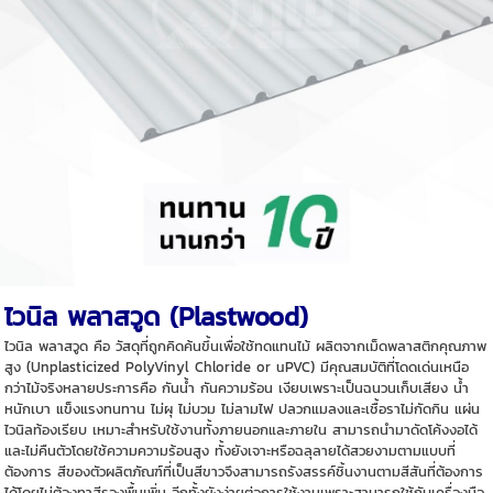
ไวนิล พลาสวูด (Plastwood)
ไวนิล พลาสวูด คือ วัสดุที่ถูกคิดค้นขึ้นเพื่อใช้ทดแทนไม้ ผลิตจากเม็ดพลาสติกคุณภาพ
สูง (Unplasticized PolyVinyl Chloride or uPVC) มีคุณสมบัติที่โดดเด่นเหนือ
กว่าไม้จริงหลายประการคือ กันน้ำ กันความร้อน เงียบเพราะเป็นฉนวนเก็บเสียง น้ำ
หนักเบา แข็งแรงทนทาน ไม่ผุ ไม่บวม ไม่ลามไฟ ปลวกแมลงและเชื้อราไม่กัดกิน แผ่น
ไวนิลท้องเรียบ เหมาะสำหรับใช้งานทั้งภายนอกและภายใน สามารถนำมาดัดโค้งงอได้
และไม่คืนตัวโดยใช้ความความร้อนสูง ทั้งยังเจาะหรือฉลุลายได้สวยงามตามแบบที่
ต้องการ สีของตัวผลิตภัณฑ์ที่เป็นสีขาวจึงสามารถรังสรรค์ชิ้นงานตามสีสันที่ต้องการ
ได้โดยไม่ต้องทาสีรองพื้นเพิ่ม อีกทั้งยังง่ายต่อการใช้งานเพราะสามารถใช้กับเครื่องมือ