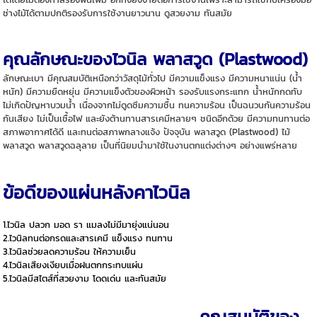
ช่างไม้ได้ตามปกติรองรับการใช้งานยาวนาน ดูสวยงาม ทันสมัย
คุณลักษณะของไวนิล พลาสวูด (Plastwood)
ลักษณะเบา มีคุณสมบัติเหนือกว่าวัสดุไม้ทั่วไป มีความแข็งแรง มีความหนาแน่น (น้ำ
หนัก) มีความยืดหยุ่น มีความแข็งตัวของผิวหน้า รองรับแรงกระแทก น้ำหนักกดทับ
ไม่เกิดปัญหาบวมน้ำ เนื่องจากไม่ดูดซึมความชื้น ทนความร้อน เป็นฉนวนกันความร้อน
กันเสียง ไม่เป็นเชื้อไฟ และยังต้านทานสารเคมีหลายๆ ชนิดอีกด้วย มีความทนทานต่อ
สภาพอากาศได้ดี และทนต่อสภาพกลางแจ้ง ปัจจุบัน พลาสวูด (Plastwood) ไม้
พลาสวูด พลาสวูดฉลุลาย เป็นที่นิยมนำมาใช้ในงานตกแต่งต่างๆ อย่างแพร่หลาย
ข้อดีของแผ่นหลังคาไวนิล
1.ไวนิล ปลวก มอด รา แมลงไม่มีมายุ่งแน่นอน
2.ไวนิลทนต่อกรดและสารเคมี แข็งแรง ทนทาน
3.ไวนิลช่วยลดความร้อน ให้ความเย็น
4.ไวนิลเสียงเงียบเมื่อฝนตกกระทบแผ่น
5.ไวนิลมีสไตส์ที่สวยงาม โดดเด่น และทันสมัย
คุณสมบัติของ